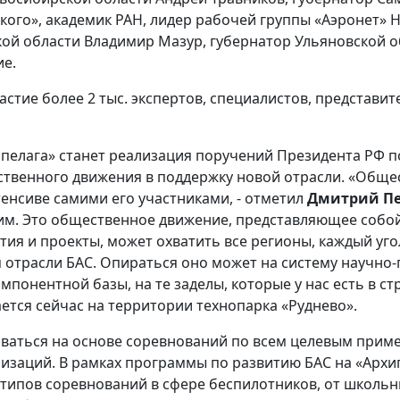
кого», академик РАН, лидер рабочей группы «Аэронет» 
ой области Владимир Мазур, губернатор Ульяновской об
ие.
стие более 2 тыс. экспертов, специалистов, представи
ипелага» станет реализация поручений Президента РФ 
щественного движения в поддержку новой отрасли. «Об
енсиве самими его участниками, - отметил
Дмитрий Пе
хим. Это общественное движение, представляющее собо
ия и проекты, может охватить все регионы, каждый уго
 отрасли БАС. Опираться оно может на систему научно
онентной базы, на те заделы, которые у нас есть в ст
ется сейчас на территории технопарка «Руднево».
аться на основе соревнований по всем целевым приме
заций. В рамках программы по развитию БАС на «Архип
н типов соревнований в сфере беспилотников, от школь