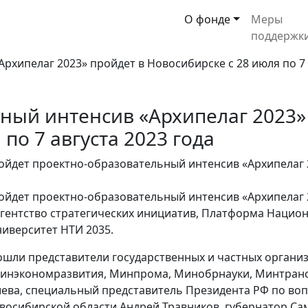
О фонде
Меры
поддержк
ный интенсив «Архипелаг 2023»
по 7 августа 2023 года
ройдет проектно-образовательный интенсив «Архипелаг 
пройдет проектно-образовательный интенсив «Архипелаг
Агентство стратегических инициатив, Платформа Нацио
ниверситет НТИ 2035.
шли представители государственных и частных организ
Минэкономразвития, Минпрома, Минобрнауки, Минтранса
шева, специальный представитель Президента РФ по во
восибирской области Андрей Травников, губернатор Са