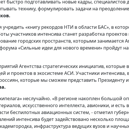
ет быстро подготавливать новые кадры, специалистов 
пытывать технику, формулировать задачи на преодоление
ков.
я учредить «книгу рекордов НТИ в области БАС», в кото
оты участников интенсива станет разработка проектов 
зование городских пространств, которыми занимается А
 форума «Сильные идеи для нового времени» пройдут н
приятий Агентства стратегических инициатив, которые 
ей и проектов в экосистеме АСИ. Участники интенсива, 
оссиян, которые мы сможем представить Президенту и 
ва.
ипелага» неслучайно. «В регионе накоплен большой оп
ериалов, искусственного интеллекта, авионики, и есть
асти беспилотных авиационных систем, - отметил губе
влений интенсива будет задействовано несколько площадо
Академгородка, инфраструктура ведущих вузов и научны